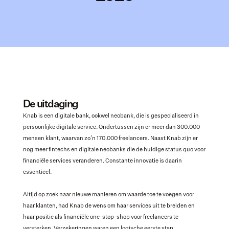
De uitdaging
Knab is een digitale bank, ookwel neobank, die is gespecialiseerd in 
persoonlijke digitale service. Ondertussen zijn er meer dan 300.000 
mensen klant, waarvan zo’n 170.000 freelancers. Naast Knab zijn er 
nog meer fintechs en digitale neobanks die de huidige status quo voor 
financiële services veranderen. Constante innovatie is daarin 
essentieel.
Altijd op zoek naar nieuwe manieren om waarde toe te voegen voor 
haar klanten, had Knab de wens om haar services uit te breiden en 
haar positie als financiële one-stop-shop voor freelancers te 
versterken. Verzekeringen waren een logische eerste stap.