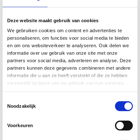
waarde toe te voegen voor Knab klanten, en de positie van Knab als 
marktleider nog verder te versterken.
> 90%
Deze website maakt gebruik van cookies
klanttevredenheidsscore
We gebruiken cookies om content en advertenties te
2
impactvolle tech updates per week
personaliseren, om functies voor social media te bieden
13.000 
maandelijkse interacties
en om ons websiteverkeer te analyseren. Ook delen we
informatie over uw gebruik van onze site met onze
partners voor social media, adverteren en analyse. Deze
partners kunnen deze gegevens combineren met andere
informatie die u aan ze heeft verstrekt of die ze hebben
verzameld op basis van uw gebruik van hun services.
Toestemmingsselectie
Noodzakelijk
Voorkeuren