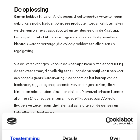
De oplossing
Samen hebben Knab en Alicia bepaald welke soorten verzekeringen 
gebruikers nodig hadden. Om deze producten toegankelijk te maken, 
werd er een online straat gebouwd en geïntegreerd in de Knab app. 
Dankzij white label API-koppelingen kon er een volledig naadloze 
klantreis worden verzorgd, die volledig voldoet aan alle eisen en 
regelgeving.
Via de ‘Verzekeringen’ knop in de Knab app komen freelancers uit bij 
de aanvraagstraat, die volledig aansluit op de huisstijl van Knab voor 
een soepele gebruikerservaring. Gebaseerd op het beroep van de 
freelancer, krijgt diegene passende verzekeringen te zien, die ze 
binnen enkele minuten af kunnen sluiten. Die verzekeringen kunnen 
al binnen 24 uur activeren, en zijn dagelijks opzegbaar. Volledig 
flexibele verzekeringen, die helemaal aansluiten bij de wensen en 
behoeftes van freelancers.
Met de feedback van klanten was er geen twijfel mogelijk: dit was de 
juiste beslissing. Na een succesvolle lancering, zijn Knab en Alicia 
Toestemming
Details
Over
constant bezig met het uitbreiden van het aanbod om nog meer 