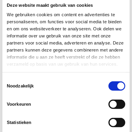
Alicia verzekert zzp’ers embedded via Knab 
Deze website maakt gebruik van cookies
en andere platformen
We gebruiken cookies om content en advertenties te
MT/Sprout
personaliseren, om functies voor social media te bieden
Bekijk het hier
en om ons websiteverkeer te analyseren. Ook delen we
informatie over uw gebruik van onze site met onze
partners voor social media, adverteren en analyse. Deze
partners kunnen deze gegevens combineren met andere
informatie die u aan ze heeft verstrekt of die ze hebben
verzameld op basis van uw gebruik van hun services.
Toestemmingsselectie
Noodzakelijk
22-04-2022
Voorkeuren
Verzekeraar van de platformeconomie wint 
NVGA AM innovatieprijs
AMweb
Statistieken
Bekijk het hier