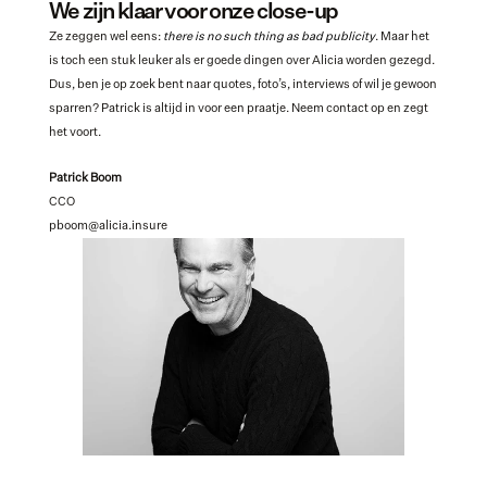
We zijn klaar voor onze close-up
Ze zeggen wel eens: 
there is
no such thing as bad publicity
. Maar het 
is toch een stuk leuker als er goede dingen over Alicia worden gezegd. 
Dus, ben je op zoek bent naar quotes, foto’s, interviews of wil je gewoon 
sparren? Patrick is altijd in voor een praatje. Neem contact op en zegt 
het voort.
Patrick Boom
CCO
pboom@alicia.insure