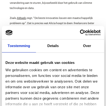
verandering aan te sturen, bijvoorbeeld door het gebruik van slimme 
technologie en data.
Zoals 
AMweb
 zegt: “De beste innovaties lossen een maatschappelijk 
probleem op”. Dat is precies wat Alicia hoopt te doen: freelancers beter 
kunnen beschermen door te innoveren en samen te werken met de 
verzekeringsindustrie.
Terwijl de prijs werd overhandigd aan onze CEO Marijn Moerman en 
Toestemming
Details
Over
CTO Richard Arnold, werden er nog speciale woorden gewijd aan de 
bijdrage van de verzekeraars waar Alicia mee samenwerkt. Zonder hun 
support zou Alicia freelancers en platformen niet half zo goed kunnen 
Deze website maakt gebruik van cookies
bedienen.
We gebruiken cookies om content en advertenties te
Veel dank aan de organisatie voor de eer en erkenning, en aan onze 
personaliseren, om functies voor social media te bieden
verzekeringspartners voor het vertrouwen en de support!
en om ons websiteverkeer te analyseren. Ook delen we
informatie over uw gebruik van onze site met onze
partners voor social media, adverteren en analyse. Deze
partners kunnen deze gegevens combineren met andere
informatie die u aan ze heeft verstrekt of die ze hebben