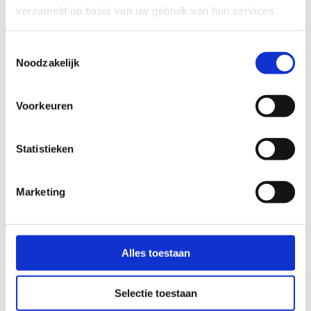
verzameld op basis van uw gebruik van hun services.
Toestemmingsselectie
Noodzakelijk
Meer interessante info
Voorkeuren
(if we do say so ourselves)
Alicia
Statistieken
Over ons
Ontdek wat we doen, wie we zijn en waar we 
Marketing
voor staan.
Bekijk het hier
Alles toestaan
Podcast
Selectie toestaan
Afl. 2 – verzekeringen user-