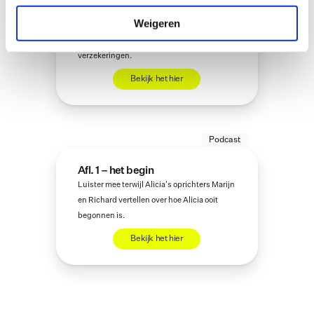
centric maken
Weigeren
Luister naar Marijn en Patrick, die ingaan op 
het belang van gebruikersgemak bij 
verzekeringen.
Bekijk het hier
Podcast
Afl. 1 – het begin
Luister mee terwijl Alicia's oprichters Marijn 
en Richard vertellen over hoe Alicia ooit 
begonnen is.
Bekijk het hier