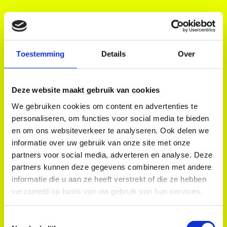
Intuïtief interface
Alle info op één plek
Geen doolhoven meer. Onze 
Gebruik ons interface, of 
studio is ontworpen door 
koppel hem aan je 
Toestemming
Details
Over
verzekeringsexperts, om 
bestaande systemen met 
werk makkelijker te maken.
onze API's voor snelle data 
uitwisseling. Alles op één 
Deze website maakt gebruik van cookies
plek.
We gebruiken cookies om content en advertenties te
personaliseren, om functies voor social media te bieden
en om ons websiteverkeer te analyseren. Ook delen we
informatie over uw gebruik van onze site met onze
Support ieder type 
Compliant toegang 
partners voor social media, adverteren en analyse. Deze
product
controle
partners kunnen deze gegevens combineren met andere
We kunnen ieder type 
Niet alles mag door iedereen 
informatie die u aan ze heeft verstrekt of die ze hebben
producten soepel 
gezien worden. Verzorg 
configureren. Of het de 
goede en compliant service 
verzameld op basis van uw gebruik van hun services.
jouwe, onze of een nieuwe 
en kies wie wat mag zien, en 
is, en welk type dan ook – we 
wanneer.
Toestemmingsselectie
can make it work.