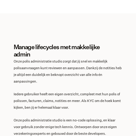
Manage lifecycles met makkelijke 
admin
Onze polis administratie studio zorgt dat jij snel en makkelijk 
polisaanvraagen kunt reviewen en aanpassen. Dankzij de notities heb 
je altijd een duidelijk en beknopt overzicht van alle info én 
aanpassingen.
Iedere gebruiker heeft een eigen overzicht, compleet met hun polis of 
polissen, facturen, claims, notities en meer. Als KYC om de hoek komt 
kijken, ben jij er helemaal klaar voor. 
Onze polis administratie studio is een no-code oplossing, en klaar 
voor gebruik zonder enige tech kennis. Ontworpen door onze eigen 
verzekeringsexperts en gebouwd door de beste developers. 