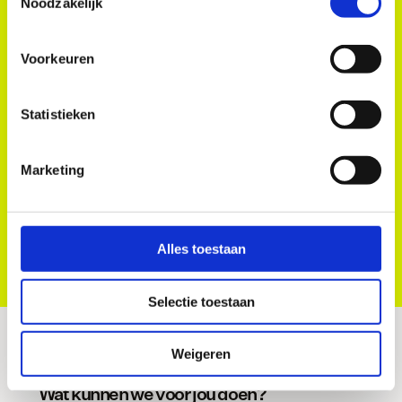
Noodzakelijk
Voorkeuren
Cloud-native
Top-notch 
beveiliging
We kunnen alles aan met 
Security en compliance 
Statistieken
AWS – we zijn schaalbaar, 
staan permanent in onze 
volledig secure en helemaal 
top prioriteiten. Je 
compliant. 
Marketing
gebruikers zijn in goede 
handen.
Alles toestaan
Selectie toestaan
Weigeren
Wat kunnen we voor jou doen?