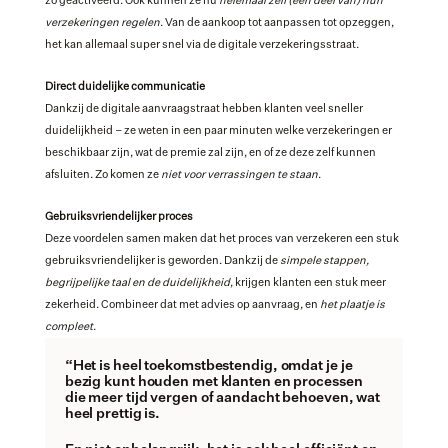
zo geactiveerd. Ook kunnen ze nu 
helemaal zelf (een deel van) hun 
verzekeringen regelen
. Van de aankoop tot aanpassen tot opzeggen, 
het kan allemaal super snel via de digitale verzekeringsstraat. 
Direct duidelijke communicatie
Dankzij de digitale aanvraagstraat hebben klanten veel sneller 
duidelijkheid – ze weten in een paar minuten welke verzekeringen er 
beschikbaar zijn, wat de premie zal zijn, en of ze deze zelf kunnen 
afsluiten. Zo komen ze 
niet voor verrassingen te staan
. 
Gebruiksvriendelijker proces
Deze voordelen samen maken dat het proces van verzekeren een stuk 
gebruiksvriendelijker is geworden. Dankzij de 
simpele stappen, 
begrijpelijke taal en de duidelijkheid
, krijgen klanten een stuk meer 
zekerheid. Combineer dat met advies op aanvraag, en 
het plaatje is 
compleet
.
“Het is heel toekomstbestendig, omdat je je 
bezig kunt houden met klanten en processen 
die meer tijd vergen of aandacht behoeven, wat 
heel prettig is. 