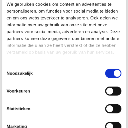
We gebruiken cookies om content en advertenties te
SFZ kent de kracht van digitaal al goed, vooral om klanten te werven. 
personaliseren, om functies voor social media te bieden
Door slimme Google advertenties en domeinnamen waar veel op 
en om ons websiteverkeer te analyseren. Ook delen we
gezocht wordt, zorgen ze dat klanten bij hen uitkomen. Met de 
informatie over uw gebruik van onze site met onze
toevoeging van de digitale verzekeringsstraat, konden deze klanten 
partners voor social media, adverteren en analyse. Deze
(met digitale kennis en voorkeur) in één keer geholpen worden. Nu 
zonder dat er veel contact voor nodig was, iets wat goed past bij SFZ 
partners kunnen deze gegevens combineren met andere
én deze klanten.
informatie die u aan ze heeft verstrekt of die ze hebben
verzameld op basis van uw gebruik van hun services.
Maar niet alle klanten komen via digitale kanalen binnen. Om dat slim 
om te lossen, hebben ze bij SFZ ook een link naar de digitale straat 
Toestemmingsselectie
opgenomen in hun e-mailhandtekening. Zo is er ook altijd een ingang 
Noodzakelijk
voor klanten die wel liever contact opnemen met SFZ.
Voorkeuren
Statistieken
Marketing