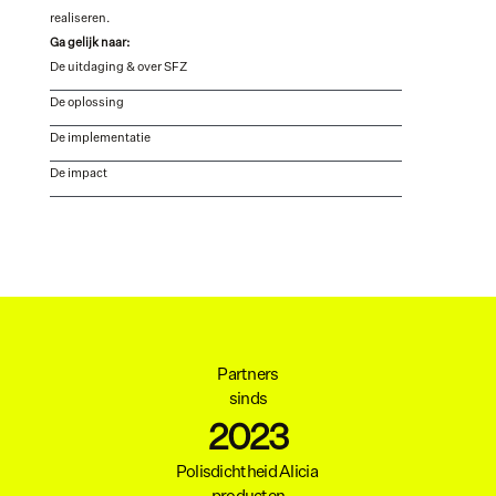
realiseren. 
Ga gelijk naar:
De uitdaging & over SFZ
De oplossing
De implementatie
De impact
Partners
sinds
2023
Polisdichtheid Alicia 