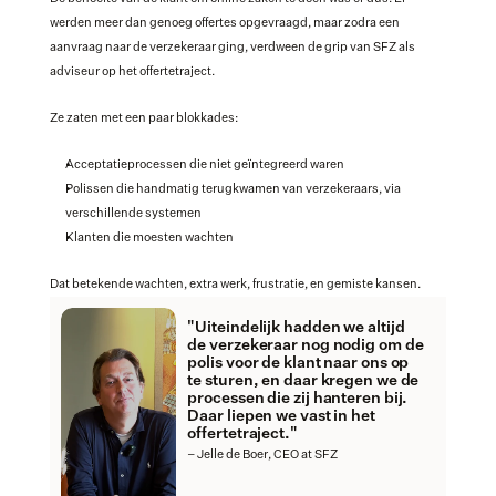
werden meer dan genoeg offertes opgevraagd, maar zodra een 
aanvraag naar de verzekeraar ging, verdween de grip van SFZ als 
adviseur op het offertetraject.
Ze zaten met een paar blokkades:
Acceptatieprocessen die niet geïntegreerd waren
Polissen die handmatig terugkwamen van verzekeraars, via 
verschillende systemen
Klanten die moesten wachten
Dat betekende wachten, extra werk, frustratie, en gemiste kansen.
"Uiteindelijk hadden we altijd 
de verzekeraar nog nodig om de 
polis voor de klant naar ons op 
te sturen, en daar kregen we de 
processen die zij hanteren bij. 
Daar liepen we vast in het 
offertetraject."
– Jelle de Boer, CEO at SFZ