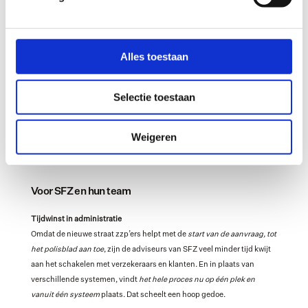
Alles toestaan
Selectie toestaan
De impact: Meer rust voor de adviseur, 
sneller zekerheid voor de klant
Weigeren
De implementatie verandert de gang van zaken voor de adviseurs, de 
processen én de klanten.
Voor SFZ en hun team
Tijdwinst in administratie
Omdat de nieuwe straat zzp’ers helpt met de 
start van de aanvraag, tot 
het polisblad aan toe
, zijn de adviseurs van SFZ veel minder tijd kwijt 
aan het schakelen met verzekeraars en klanten. En in plaats van 
verschillende systemen, vindt 
het hele proces nu op één plek en 
vanuit één systeem
 plaats. Dat scheelt een hoop gedoe.  