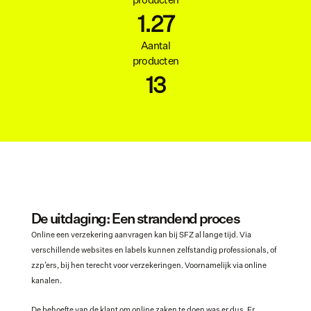
producten
1.27
Aantal
producten
13
De uitdaging: Een strandend proces
Online een verzekering aanvragen kan bij SFZ al lange tijd. Via 
verschillende websites en labels kunnen zelfstandig professionals, of 
zzp’ers, bij hen terecht voor verzekeringen. Voornamelijk via online 
kanalen.
De behoefte van de klant om online zaken te doen was er dus. Er 