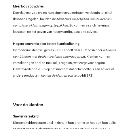
Meer focus op advies
Doordat veel zzp’ers nu hun eigen verzekeringen van begin tot eind 
(kunnen) regelen, houden de adviseurs 
meer tijd en ruimte over om 
complexere klantvragen op te pakken
. Zo kunnen ze zich helemaal 
focussen op het geven van hoogwaardig, passend advies.
Hogere conversie door betere klantbediening
De moderne klant wil gemak – SFZ speelt daar slim op in door 
advies te 
combineren met de klantgerichte aanvraagstraat
. Klanten kunnen 
verzekeringen snel en makkelijk regelen, wat zorgt voor hogere 
klanttevredenheid. En op het moment dat er behoefte is aan advies of 
andere producten, 
komen de klanten ook terug 
bij SFZ.
Voor de klanten
Sneller verzekerd
Klanten hebben super snel inzicht in hun premie en hebben hun polis 