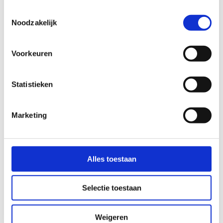
Toestemmingsselectie
Noodzakelijk
Voorkeuren
De underwriting & admin studio
Configureer je underwriting behoeften en verzamel alle relevante info 
per gebruiker in één handig overzicht. Gemaakt door en voor 
Statistieken
verzekeringsprofessionals.
Bekijk de Underwriting Studio
Marketing
Alles toestaan
Selectie toestaan
Weigeren