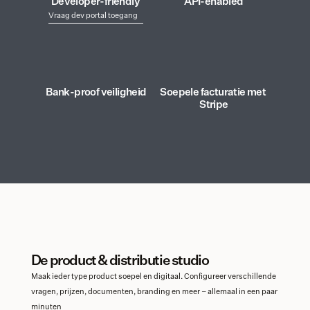
Developer-friendly
API-enabled
Vraag dev portal toegang
Bank-proof veiligheid
Soepele facturatie met 
Stripe
De product & distributie studio
Maak ieder type product soepel en digitaal. Configureer verschillende 
vragen, prijzen, documenten, branding en meer – allemaal in een paar 
minuten