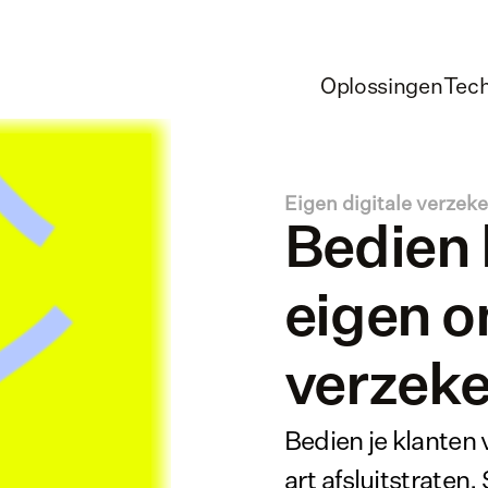
Oplossingen
Tec
Eigen digitale verzeke
Bedien k
eigen on
verzeke
Bedien je klanten v
art afsluitstraten.