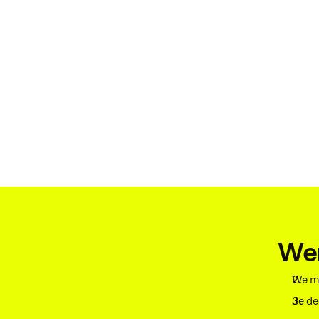
Wer
We ma
Je de