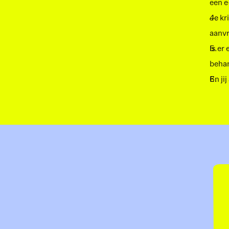
een e
Je kr
aanvr
Is er
behan
En ji