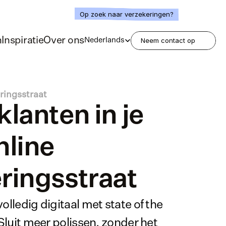
Op zoek naar verzekeringen?
Select Language
h
Inspiratie
Over ons
Nederlands
Neem contact op
ringsstraat
lanten in je 
line 
ringsstraat
olledig digitaal met state of the 
 Sluit meer polissen, zonder het 